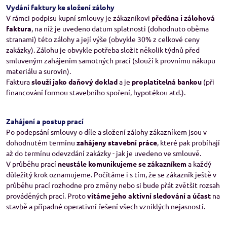
Vydání faktury ke složení zálohy
V rámci podpisu kupní smlouvy je zákazníkovi
předána i zálohová
faktura
, na níž je uvedeno datum splatnosti (dohodnuto oběma
stranami) této zálohy a její výše (obvykle 30% z celkové ceny
zakázky). Zálohu je obvykle potřeba složit několik týdnů před
smluveným zahájením samotných prací (slouží k provnímu nákupu
materiálu a surovin).
Faktura
slouží jako daňový doklad
a je
proplatitelná bankou
(při
financování formou stavebního spoření, hypotékou atd.).
Zahájení a postup prací
Po podepsání smlouvy o díle a složení zálohy zákazníkem jsou v
dohodnutém termínu
zahájeny stavební práce
, které pak probíhají
až do termínu odevzdání zakázky - jak je uvedeno ve smlouvě.
V průběhu prací
neustále komunikujeme se zákazníkem
a každý
důležitý krok oznamujeme. Počítáme i s tím, že se zákazník ještě v
průběhu prací rozhodne pro změny nebo si bude přát zvětšit rozsah
prováděných prací. Proto
vítáme jeho aktivní sledování a účast
na
stavbě a případné operativní řešení všech vzniklých nejasností.