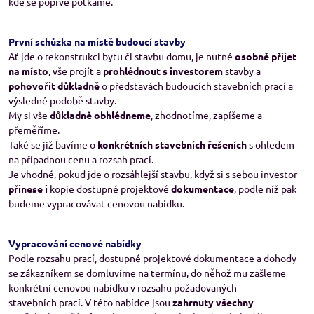
kde se poprvé potkáme.
První schůzka na místě budoucí stavby
Ať jde o rekonstrukci bytu či stavbu domu, je nutné
osobně přijet
na místo
, vše projít a
prohlédnout s investorem
stavby a
pohovořit důkladně
o představách budoucích stavebních prací a
výsledné podobě stavby.
My si vše
důkladně obhlédneme
, zhodnotíme, zapíšeme a
přeměříme.
Také se již bavíme o
konkrétních stavebních řešeních
s ohledem
na případnou cenu a rozsah prací.
Je vhodné, pokud jde o rozsáhlejší stavbu, když si s sebou investor
přinese i
kopie dostupné projektové
dokumentace
, podle níž pak
budeme vypracovávat cenovou nabídku.
Vypracování cenové nabídky
Podle rozsahu prací, dostupné projektové dokumentace a dohody
se zákazníkem se domluvíme na termínu, do něhož mu zašleme
konkrétní cenovou nabídku v rozsahu požadovaných
stavebních prací. V této nabídce jsou
zahrnuty všechny