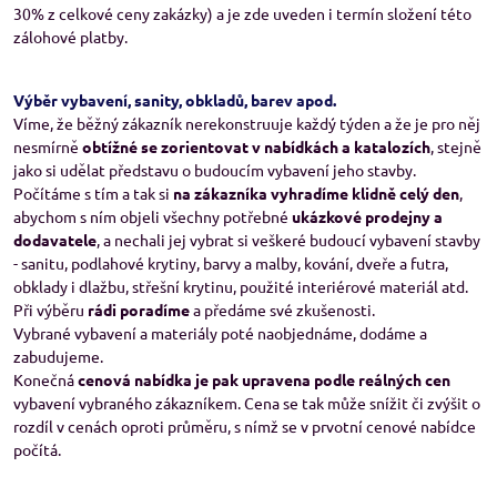
30% z celkové ceny zakázky) a je zde uveden i termín složení této
zálohové platby.
Výběr vybavení, sanity, obkladů, barev apod.
Víme, že běžný zákazník nerekonstruuje každý týden a že je pro něj
nesmírně
obtížné se zorientovat v nabídkách a katalozích
, stejně
jako si udělat představu o budoucím vybavení jeho stavby.
Počítáme s tím a tak si
na zákazníka vyhradíme klidně celý den
,
abychom s ním objeli všechny potřebné
ukázkové prodejny a
dodavatele
, a nechali jej vybrat si veškeré budoucí vybavení stavby
- sanitu, podlahové krytiny, barvy a malby, kování, dveře a futra,
obklady i dlažbu, střešní krytinu, použité interiérové materiál atd.
Při výběru
rádi poradíme
a předáme své zkušenosti.
Vybrané vybavení a materiály poté naobjednáme, dodáme a
zabudujeme.
Konečná
cenová nabídka je pak upravena podle reálných cen
vybavení vybraného zákazníkem. Cena se tak může snížit či zvýšit o
rozdíl v cenách oproti průměru, s nímž se v prvotní cenové nabídce
počítá.