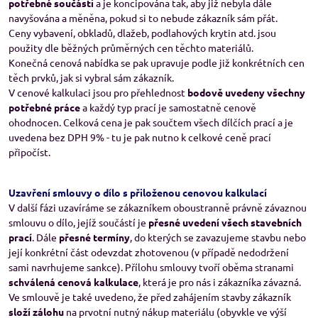
potřebné součásti
a je koncipována tak, aby již nebyla dále
navyšována a měněna, pokud si to nebude zákazník sám přát.
Ceny vybavení, obkladů, dlažeb, podlahových krytin atd. jsou
použity dle běžných průměrných cen těchto materiálů.
Konečná cenová nabídka se pak upravuje podle již konkrétních cen
těch prvků, jak si vybral sám zákazník.
V cenové kalkulaci jsou pro přehlednost
bodově uvedeny všechny
potřebné práce
a každý typ prací je samostatně cenově
ohodnocen. Celková cena je pak součtem všech dílčích prací a je
uvedena bez DPH 9% - tu je pak nutno k celkové ceně prací
připočíst.
Uzavření smlouvy o dílo s přiloženou cenovou kalkulací
V další fázi uzavíráme se zákazníkem oboustranně právně závaznou
smlouvu o dílo, jejíž součástí je
přesné uvedení všech stavebních
prací
. Dále
přesné termíny
, do kterých se zavazujeme stavbu nebo
její konkrétní část odevzdat zhotovenou (v případě nedodržení
sami navrhujeme sankce). Přílohu smlouvy tvoří oběma stranami
schválená cenová kalkulace
, která je pro nás i zákazníka závazná.
Ve smlouvě je také uvedeno, že před zahájením stavby zákazník
složí zálohu
na prvotní nutný nákup materiálu (obyvkle ve výší