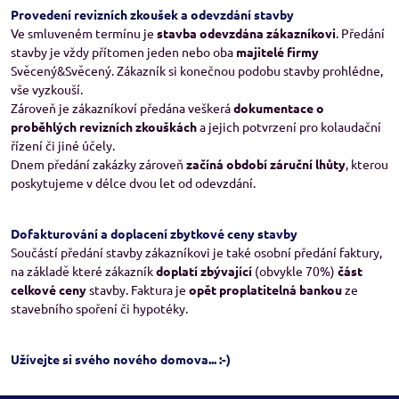
Provedení revizních zkoušek a odevzdání stavby
Ve smluveném termínu je
stavba odevzdána zákazníkovi
. Předání
stavby je vždy přítomen jeden nebo oba
majitelé firmy
Svěcený&Svěcený. Zákazník si konečnou podobu stavby prohlédne,
vše vyzkouší.
Zároveň je zákazníkoví předána veškerá
dokumentace o
proběhlých revizních zkouškách
a jejich potvrzení pro kolaudační
řízení či jiné účely.
Dnem předání zakázky zároveň
začíná období záruční lhůty
, kterou
poskytujeme v délce dvou let od odevzdání.
Dofakturování a doplacení zbytkové ceny stavby
Součástí předání stavby zákazníkovi je také osobní předání faktury,
na základě které zákazník
doplatí zbývající
(obvykle 70%)
část
celkové ceny
stavby. Faktura je
opět proplatitelná bankou
ze
stavebního spoření či hypotéky.
Užívejte si svého nového domova... :-)