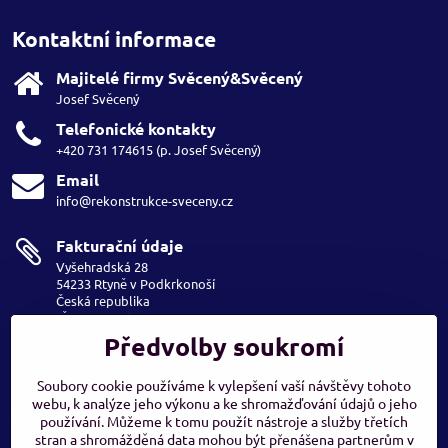
Kontaktní informace
Majitelé firmy Svěcený&Svěcený
Josef Svěcený
Telefonické kontakty
+420 731 174615 (p. Josef Svěcený)
Email
info@rekonstrukce-sveceny.cz
Fakturační údaje
Vyšehradská 28
54233 Rtyně v Podkrkonoší
Česká republika
IČO: 69162239
IČ DPH: CZ6809180004
Předvolby soukromí
Bankovní spojení:
číslo účtu: 1306261339
Soubory cookie používáme k vylepšení vaší návštěvy tohoto
webu, k analýze jeho výkonu a ke shromažďování údajů o jeho
Hodnocení našich zákazníků
používání. Můžeme k tomu použít nástroje a služby třetích
stran a shromážděná data mohou být přenášena partnerům v